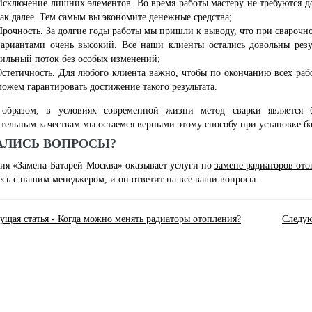
Исключение лишних элементов. Во время работы мастеру не требуются д
так далее. Тем самым вы экономите денежные средства;
Прочность. За долгие годы работы мы пришли к выводу, что при сварочн
вариантами очень высокий. Все наши клиенты остались довольны резу
сильный поток без особых изменений;
Эстетичность. Для любого клиента важно, чтобы по окончанию всех р
можем гарантировать достижение такого результата.
образом, в условиях современной жизни метод сварки является
тельным качествам мы остаемся верными этому способу при установке ба
АЛИСЬ ВОПРОСЫ?
ия «Замена-Батарей-Москва» оказывает услуги по
замене радиаторов ото
есь с нашим менеджером, и он ответит на все ваши вопросы.
ущая статья - Когда можно менять радиаторы отопления?
Следую