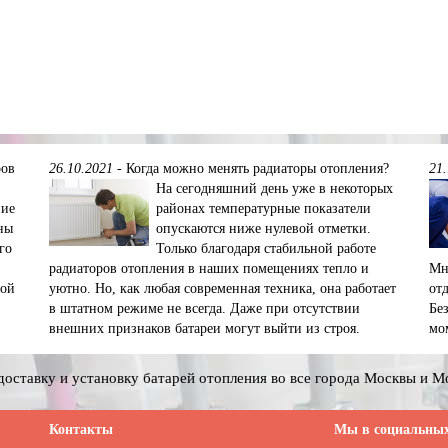
ров
26.10.2021
-
Когда можно менять радиаторы отопления?
21
На сегодняшний день уже в некоторых
ние
районах температурные показатели
ны
опускаются ниже нулевой отметки.
го
Только благодаря стабильной работе
радиаторов отопления в наших помещениях тепло и
Мн
ной
уютно. Но, как любая современная техника, она работает
от
в штатном режиме не всегда. Даже при отсутствии
Бе
внешних признаков батареи могут выйти из строя.
мо
оставку и установку батарей отопления во все города Москвы и М
Контакты
Мы в социальных