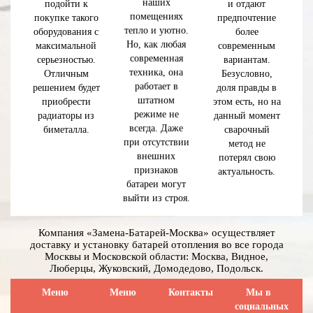
наших
подойти к
и отдают
помещениях
покупке такого
предпочтение
тепло и уютно.
оборудования с
более
Но, как любая
максимальной
современным
современная
серьезностью.
вариантам.
техника, она
Отличным
Безусловно,
работает в
решением будет
доля правды в
штатном
приобрести
этом есть, но на
режиме не
радиаторы из
данный момент
всегда. Даже
биметалла.
сварочный
при отсутствии
метод не
внешних
потерял свою
признаков
актуальность.
батареи могут
выйти из строя.
Компания «Замена-Батарей-Москва» осуществляет
доставку и установку батарей отопления во все города
Москвы и Московской области: Москва, Видное,
Люберцы, Жуковский, Домодедово, Подольск.
Меню
Меню
Контакты
Мы в
социальных