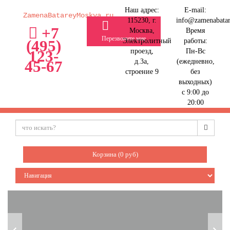
Наш адрес:
E-mail:
ZamenaBatareyMoskva.ru
115230, г.
info@zamenabata
+7
Москва,
Время
Перезвоните мне
Электролитный
работы:
(495)
проезд,
Пн-Вс
123-
д.3а,
(ежедневно,
45-67
строение 9
без
выходных)
с 9:00 до
20:00
Корзина (
0
руб)