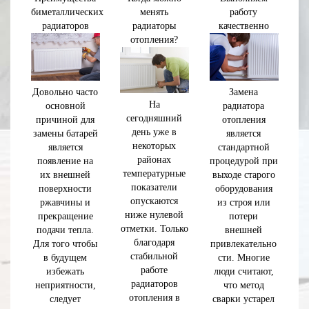
биметаллических
менять
работу
радиаторов
радиаторы
качественно
отопления?
Довольно часто
Замена
На
основной
радиатора
сегодняшний
причиной для
отопления
день уже в
замены батарей
является
некоторых
является
стандартной
районах
появление на
процедурой при
температурные
их внешней
выходе старого
показатели
поверхности
оборудования
опускаются
ржавчины и
из строя или
ниже нулевой
прекращение
потери
отметки. Только
подачи тепла.
внешней
благодаря
Для того чтобы
привлекательно
стабильной
в будущем
сти. Многие
работе
избежать
люди считают,
радиаторов
неприятности,
что метод
отопления в
следует
сварки устарел