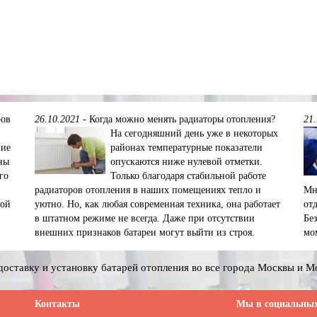
ров
26.10.2021
-
Когда можно менять радиаторы отопления?
21
На сегодняшний день уже в некоторых
ние
районах температурные показатели
ны
опускаются ниже нулевой отметки.
го
Только благодаря стабильной работе
радиаторов отопления в наших помещениях тепло и
Мн
ной
уютно. Но, как любая современная техника, она работает
от
в штатном режиме не всегда. Даже при отсутствии
Бе
внешних признаков батареи могут выйти из строя.
мо
оставку и установку батарей отопления во все города Москвы и М
Контакты
Мы в социальных