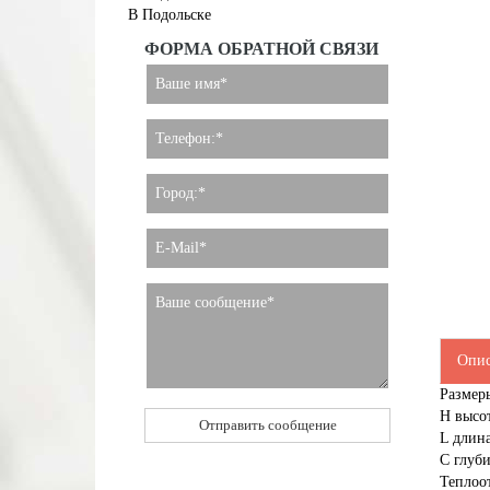
В Подольске
ФОРМА ОБРАТНОЙ СВЯЗИ
Опис
Размер
H высо
L длин
С глуби
Теплоот