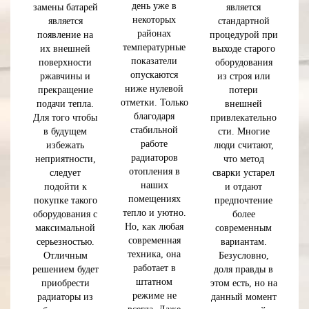
день уже в
замены батарей
является
некоторых
является
стандартной
районах
появление на
процедурой при
температурные
их внешней
выходе старого
показатели
поверхности
оборудования
опускаются
ржавчины и
из строя или
ниже нулевой
прекращение
потери
отметки. Только
подачи тепла.
внешней
благодаря
Для того чтобы
привлекательно
стабильной
в будущем
сти. Многие
работе
избежать
люди считают,
радиаторов
неприятности,
что метод
отопления в
следует
сварки устарел
наших
подойти к
и отдают
помещениях
покупке такого
предпочтение
тепло и уютно.
оборудования с
более
Но, как любая
максимальной
современным
современная
серьезностью.
вариантам.
техника, она
Отличным
Безусловно,
работает в
решением будет
доля правды в
штатном
приобрести
этом есть, но на
режиме не
радиаторы из
данный момент