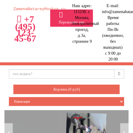
Наш адрес:
E-mail:
ZamenaBatareyMoskva.ru
115230, г.
info@zamenabata
+7
Москва,
Время
Перезвоните мне
Электролитный
работы:
(495)
проезд,
Пн-Вс
123-
д.3а,
(ежедневно,
45-67
строение 9
без
выходных)
с 9:00 до
20:00
Корзина (
0
руб)