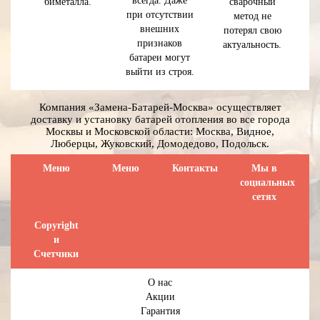
всегда. Даже
биметалла.
сварочный
при отсутствии
метод не
внешних
потерял свою
признаков
актуальность.
батареи могут
выйти из строя.
Компания «Замена-Батарей-Москва» осуществляет
доставку и установку батарей отопления во все города
Москвы и Московской области: Москва, Видное,
Люберцы, Жуковский, Домодедово, Подольск.
Меню
Меню
Контакты
Мы в
социальных
сетях
Сopyright
и
Счетчики
О нас
Акции
Гарантия